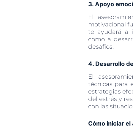
3. Apoyo emoci
El asesoramie
motivacional f
te ayudará a 
como a desarro
desafíos.
4. Desarrollo d
El asesoramie
técnicas para 
estrategias efe
del estrés y re
con las situaci
Cómo iniciar el