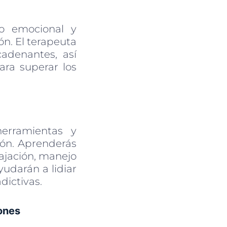
yo emocional y
n. El terapeuta
adenantes, así
ara superar los
herramientas y
ión. Aprenderás
lajación, manejo
yudarán a lidiar
dictivas.
iones