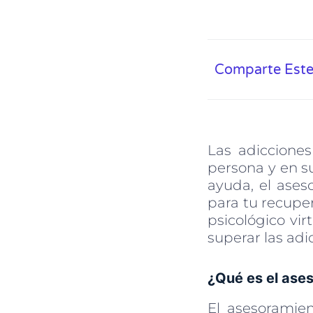
Comparte Este
Las adiccione
persona y en su
ayuda, el ases
para tu recupe
psicológico vi
superar las adi
¿Qué es el ases
El asesoramien