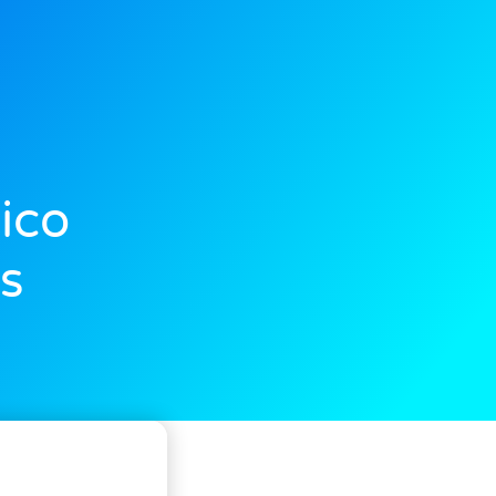
ico
es