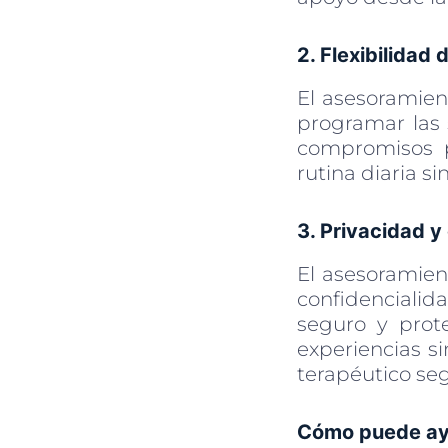
2. Flexibilidad 
El asesoramient
programar las
compromisos pe
rutina diaria s
3. Privacidad y
El asesoramien
confidenciali
seguro y prot
experiencias s
terapéutico seg
Cómo puede ayu