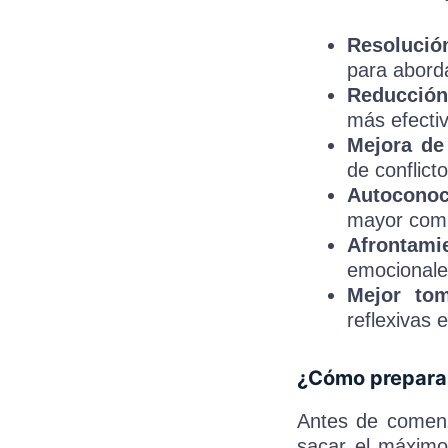
Resolució
para aborda
Reducción 
más efectiv
Mejora de
de conflict
Autoconoc
mayor comp
Afrontami
emocionales
Mejor tom
reflexivas 
¿Cómo preparar
Antes de comenz
sacar el máximo