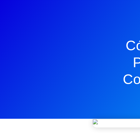
Có
P
Co