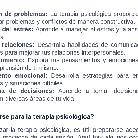
n de problemas:
La terapia psicológica proporci
r problemas y conflictos de manera constructiva.
del estrés:
Aprende a manejar el estrés y la an
a.
 relaciones:
Desarrolla habilidades de comunicac
os para mejorar tus relaciones interpersonales.
imiento:
Explora tus pensamientos y emociones
rensión de ti mismo.
ento emocional:
Desarrolla estrategias para en
 y situaciones difíciles.
a de decisiones:
Aprende a tomar decisione
en diversas áreas de tu vida.
se para la terapia psicológica?
ar la terapia psicológica, es útil prepararse ad
 provecho de cada sesión. Aquí hay algunos con