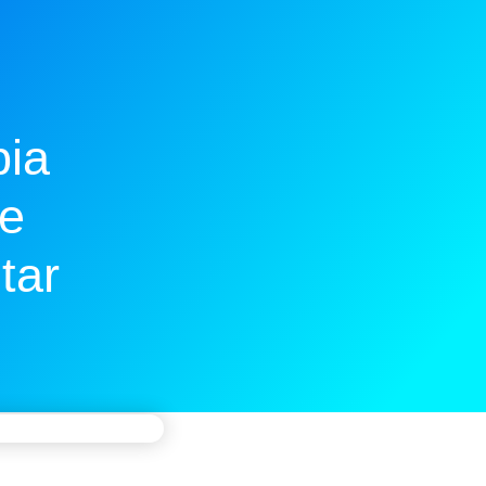
pia
ue
tar