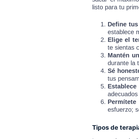
listo para tu pri
Define tus
establece m
Elige el t
te sientas
Mantén un
durante la 
Sé honesto
tus pensami
Establece
adecuados p
Permítete
esfuerzo; 
Tipos de terapi