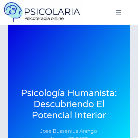
Psicología Humanista:
Descubriendo El
Potencial Interior
Jose Bussenius Arango