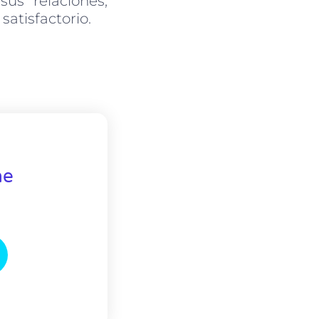
us relaciones,
satisfactorio.
ne