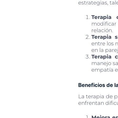
estrategias, ta
Terapia 
modificar
relación.
Terapia s
entre los
en la parej
Terapia 
manejo sa
empatía en
Beneficios de l
La terapia de p
enfrentan dific
Mejora e