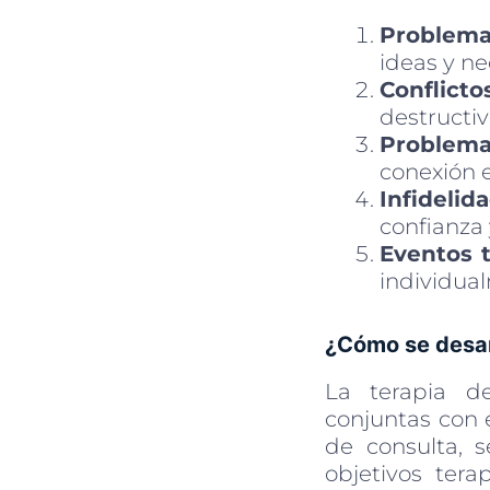
Problema
ideas y n
Conflicto
destructiv
Problema
conexión e
Infidelid
confianza y
Eventos 
individual
¿Cómo se desarr
La terapia de
conjuntas con e
de consulta, s
objetivos tera