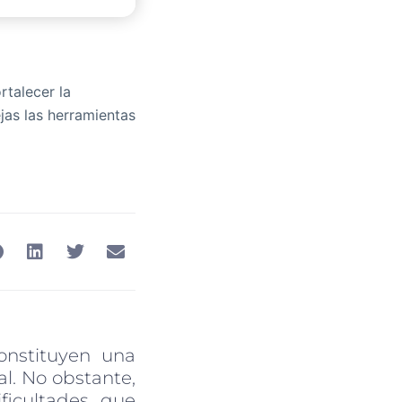
rtalecer la
ejas las herramientas
onstituyen una
al. No obstante,
ficultades que