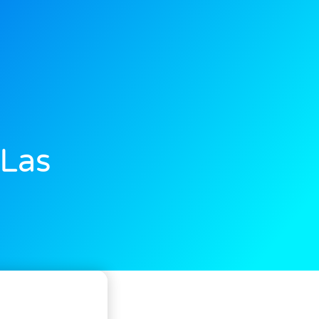
:
 Las