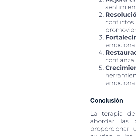
sentimien
Resolució
conflicto
promovien
Fortalec
emocional 
Restaura
confianza 
Crecimie
herramien
emocional
Conclusión
La terapia d
abordar las 
proporcionar u