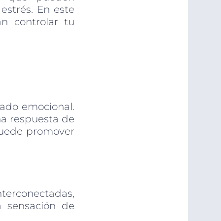
estrés. En este
án controlar tu
tado emocional.
na respuesta de
 puede promover
terconectadas,
a sensación de