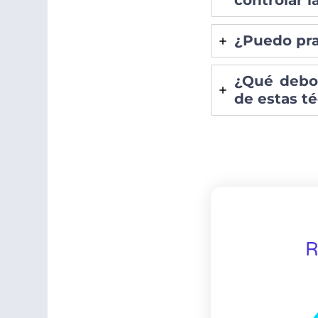
controlar l
¿Puedo pra
¿Qué debo 
de estas t
R