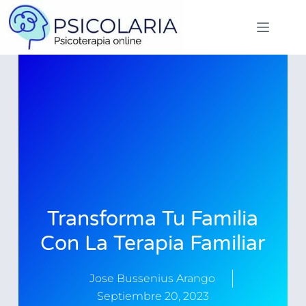
Transforma Tu Familia
Con La Terapia Familiar
Jose Bussenius Arango
Septiembre 20, 2023