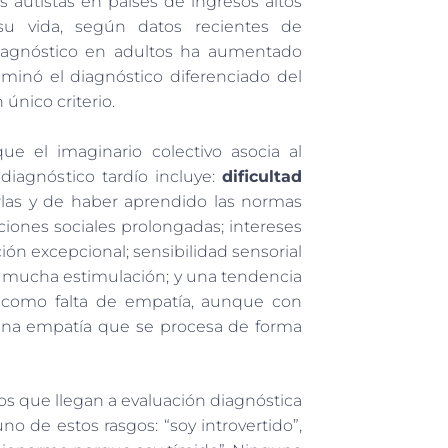
autistas en países de ingresos altos
su vida, según datos recientes de
diagnóstico en adultos ha aumentado
iminó el diagnóstico diferenciado del
único criterio.
ue el imaginario colectivo asocia al
 diagnóstico tardío incluye:
dificultad
las y de haber aprendido las normas
ciones sociales prolongadas; intereses
ón excepcional; sensibilidad sensorial
on mucha estimulación; y una tendencia
e como falta de empatía, aunque con
 una empatía que se procesa de forma
ltos que llegan a evaluación diagnóstica
no de estos rasgos: “soy introvertido”,