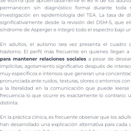
Se estima que aproximadamente el 85 % de los adultos 
permanecen sin diagnóstico formal durante toda 
investigación en epidemiología del TEA. La tasa de 
significativamente desde la revisión del DSM-5, que el
síndrome de Asperger e integró todo el espectro bajo un 
En adultos, el autismo rara vez presenta el cuadro q
trastorno. El perfil más frecuente en quienes llegan a
para mantener relaciones sociales
a pesar de desear
implícitas; agotamiento significativo después de interac
muy específicos e intensos que generan una concentraci
pronunciada ante ruidos, texturas, olores o entornos c
a la literalidad en la comunicación que puede leers
frecuencia lo que ocurre es exactamente lo contrario:
distinta.
En la práctica clínica, es frecuente observar que los adu
han desarrollado una explicación alternativa para cada u