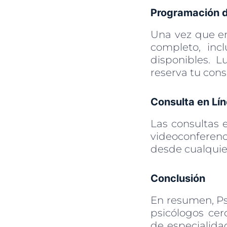
Programación d
Una vez que en
completo, inc
disponibles. 
reserva tu cons
Consulta en Lí
Las consultas e
videoconferenci
desde cualquier
Conclusión
En resumen, Ps
psicólogos cer
de especialida