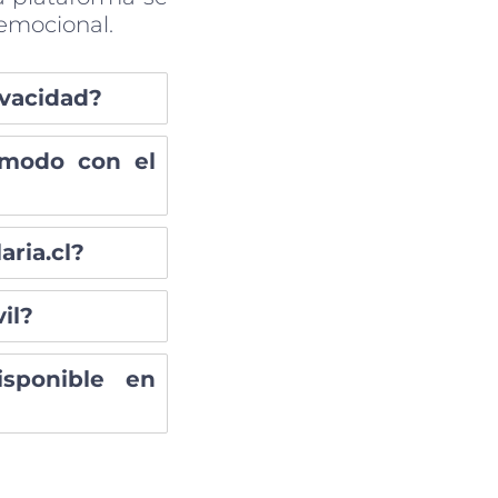
emocional.
ivacidad?
ómodo con el
aria.cl?
il?
isponible en