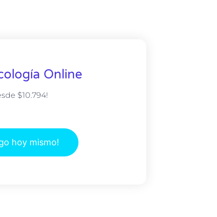
cología Online
esde $10.794!
ogo hoy mismo!