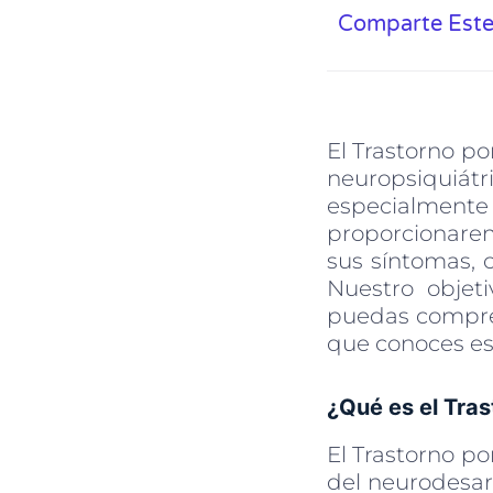
Comparte Este
El Trastorno po
neuropsiquiá
especialmen
proporcionarem
sus síntomas, 
Nuestro objet
puedas compren
que conoces es
¿Qué es el Tras
El Trastorno po
del neurodesarr