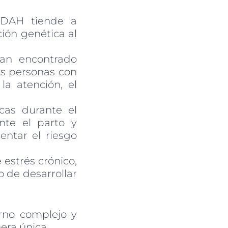
TDAH tiende a
ción genética al
an encontrado
las personas con
la atención, el
icas durante el
nte el parto y
ntar el riesgo
 estrés crónico,
o de desarrollar
rno complejo y
era única.