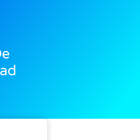
De
dad