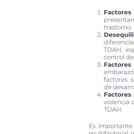
Factores
presentars
trastorno.
Desequil
diferencia
TDAH, esp
control de
Factores
embarazo,
factores 
de desarr
Factores 
violencia 
TDAH.
Es importante
multifactorial