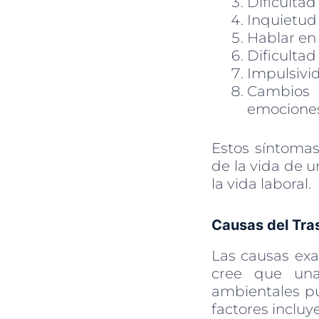
Dificultad
Inquietud 
Hablar en 
Dificultad
Impulsivid
Cambios 
emociones
Estos síntomas
de la vida de u
la vida laboral.
Causas del Tras
Las causas ex
cree que una
ambientales pu
factores incluy