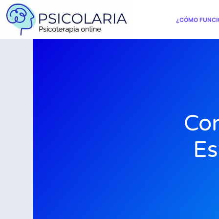
¿CÓMO FUNCI
Con
Es