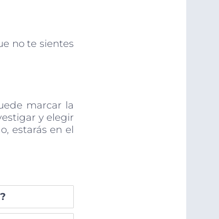
ue no te sientes
puede marcar la
estigar y elegir
, estarás en el
a?