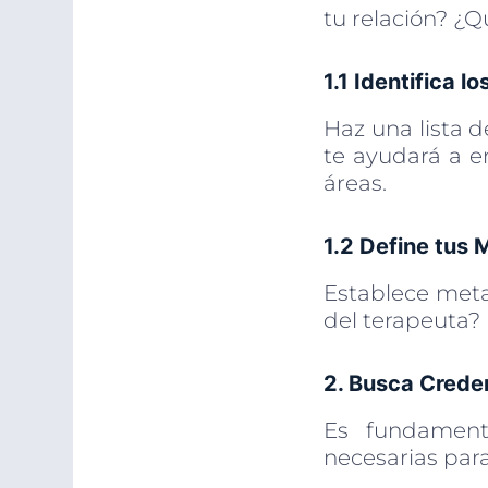
tu relación? ¿Q
1.1 Identifica l
Haz una lista d
te ayudará a e
áreas.
1.2 Define tus 
Establece metas
del terapeuta? 
2. Busca Creden
Es fundament
necesarias par