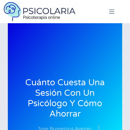
Cuánto Cuesta Una
Sesión Con Un
Psicólogo Y Cómo
Ahorrar
Jose Bussenius Arango