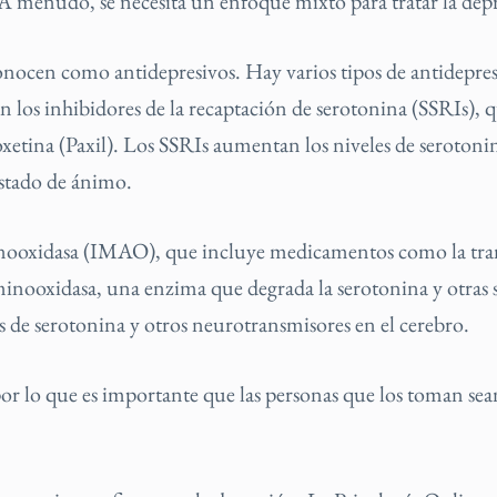
 A menudo, se necesita un enfoque mixto para tratar la depr
onocen como antidepresivos. Hay varios tipos de antidepresi
 los inhibidores de la recaptación de serotonina (SSRIs),
aroxetina (Paxil). Los SSRIs aumentan los niveles de seroto
estado de ánimo.
inooxidasa (IMAO), que incluye medicamentos como la tran
ooxidasa, una enzima que degrada la serotonina y otras s
de serotonina y otros neurotransmisores en el cerebro.
por lo que es importante que las personas que los toman se